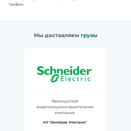
график.
Мы доставляем
грузы
зская
Японс
троительная
автомобилест
ания
комп
 Электрик"
ООО «МАЗДА 