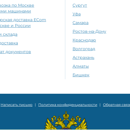
озка по Москве
Сургут
ыми машинами
Уфа
рская доставка ECom
Самара
скве и России
Ростов-на-Дону
и склада
Краснодар
доставка
Волгоград
ат документов
Астрахань
Алматы
Бишкек
Написать письмо
|
Политика конфиденциальности
|
Обратная связ