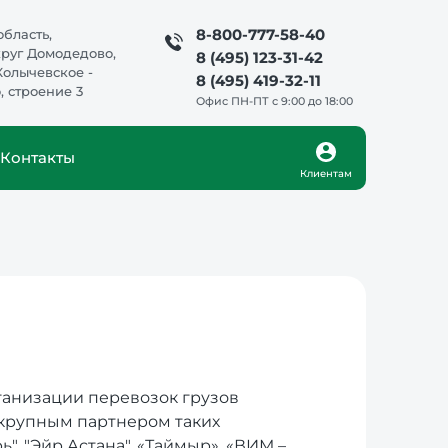
8-800-777-58-40
бласть,
круг Домодедово,
8 (495) 123-31-42
Колычевское -
8 (495) 419-32-11
 строение 3
Офис ПН-ПТ с 9:00 до 18:00
Контакты
Клиентам
рганизации перевозок грузов
 крупным партнером таких
", "Эйр Астана", «Таймыр», «ВИМ –