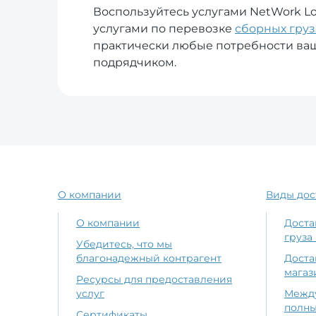
Воспользуйтесь услугами NetWork Lo
услугами по перевозке
сборных груз
практически любые потребности ваш
подрядчиком.
О компании
Виды дос
О компании
Доста
груза 
Убедитесь, что мы
благонадежный контрагент
Доста
магаз
Ресурсы для предоставления
услуг
Между
полн
Сертификаты