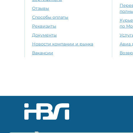
Перев
Отзывы
полн
Способы оплаты
Курье
Реквизиты
по Мо
Документы
Услуг
Новости компании и рынка
Авиа 
Вакансии
Возвр