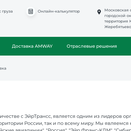
Московская о
с груза
Онлайн-калькулятор
городской о
территория 
Жеребятьево,
Доставка AMWAY
Отраслевые решения
вка
ничестве с ЭйрТрансс, является одним из лидеров о
ритории России, так и по всему миру. Мы являемся
ские авиалинии", "Россия", "Эйр Франс-КЛМ", "Сибирь