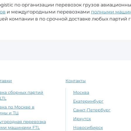
gistic по организации перевозок грузов авиационн
ов
и междугородными перевозками
полными машин
ей компании в по срочной доставке любых партий 
тавки
Контакты
вка сборных партий
Москва
LTL
Екатеринбург
вка по Москве в
Санкт-Петербург
ины и ТЦ
Иркутск
городная перевозка
ыми машинами FTL
Новосибирск