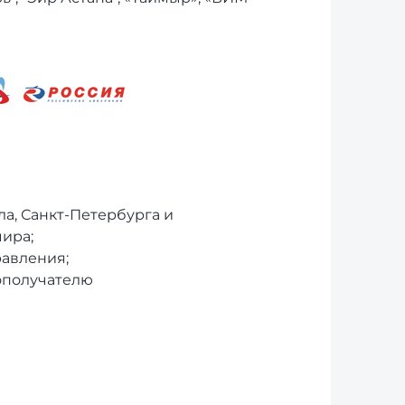
а, Санкт-Петербурга и
мира;
равления;
ополучателю