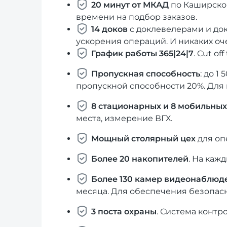
20 минут от МКАД
по Каширско
времени на подбор заказов.
14 доков
с доклевелерами и до
ускорения операций. И никаких оче
График работы 365|24|7
. Cut off
Пропускная способность
: до 1
пропускной способности 20%. Для
8 стационарных и 8 мобильных
места, измерение ВГХ.
Мощный столярный цех
для оп
Более 20 накопителей
. На каж
Более 130 камер видеонаблюд
месяца. Для обеспечения безопас
3 поста охраны
. Система контр