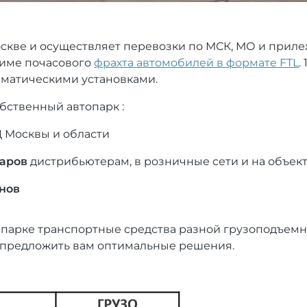
скве и осуществляет перевозки по МСК, МО и прил
жиме почасового
фрахта автомобилей в формате FTL
.
иматическими установками.
бственный автопарк :
Ц Москвы и области
аров
дистрибьютерам, в розничные сети и на объек
инов
 в парке транспортные средства разной грузоподъе
ы предложить вам оптимальные решения.