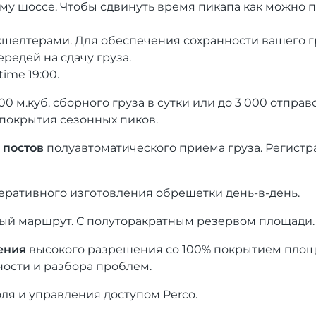
му шоссе. Чтобы сдвинуть время пикапа как можно п
кшелтерами. Для обеспечения сохранности вашего гр
редей на сдачу груза.
 time 19:00.
 500 м.куб. сборного груза в сутки или до 3 000 отпра
 покрытия сезонных пиков.
 постов
полуавтоматического приема груза. Регистра
еративного изготовления обрешетки день-в-день.
дый маршрут. С полуторакратным резервом площади.
ения
высокого разрешения со 100% покрытием площа
ности и разбора проблем.
оля и управления доступом Perco.