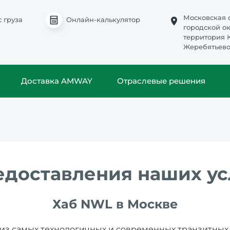
Московская о
с груза
Онлайн-калькулятор
городской о
территория 
Жеребятьево,
Доставка AMWAY
Отраслевые решения
едоставления наших ус
Хаб NWL в Москве
 из самых технологичных и современных транзитных