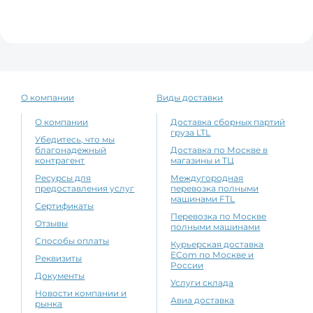
О компании
Виды доставки
О компании
Доставка сборных партий
груза LTL
Убедитесь, что мы
благонадежный
Доставка по Москве в
контрагент
магазины и ТЦ
Ресурсы для
Междугородная
предоставления услуг
перевозка полными
машинами FTL
Сертификаты
Перевозка по Москве
Отзывы
полными машинами
Способы оплаты
Курьерская доставка
ECom по Москве и
Реквизиты
России
Документы
Услуги склада
Новости компании и
Авиа доставка
рынка