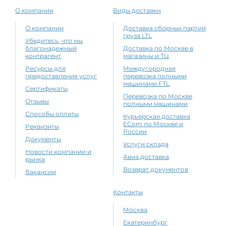
О компании
Виды доставки
О компании
Доставка сборных партий
груза LTL
Убедитесь, что мы
благонадежный
Доставка по Москве в
контрагент
магазины и ТЦ
Ресурсы для
Междугородная
предоставления услуг
перевозка полными
машинами FTL
Сертификаты
Перевозка по Москве
Отзывы
полными машинами
Способы оплаты
Курьерская доставка
ECom по Москве и
Реквизиты
России
Документы
Услуги склада
Новости компании и
Авиа доставка
рынка
Возврат документов
Вакансии
Контакты
Москва
Екатеринбург