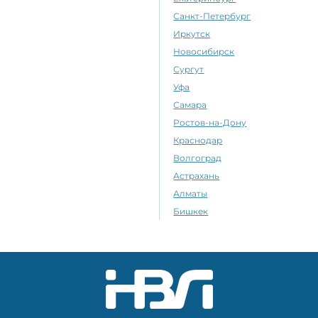
Санкт-Петербург
Иркутск
Новосибирск
Сургут
Уфа
Самара
Ростов-на-Дону
Краснодар
Волгоград
Астрахань
Алматы
Бишкек